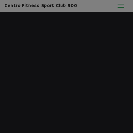
Centro Fitness Sport Club 900
admin
11
MAG 2026
Commenti disabilitati
Attrezzature
Permalink
HYPERICE PROPONE
SOLUZIONI LAST-MINUTE
PER I REGALI DI FESTA
DELLA MAMMA CON
SCONTI SU DISPOSITIVI
PER IL RECUPERO
MUSCOLARE